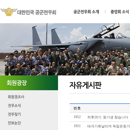
번호
1912
하후26기. 동기생 찾습니다
1911
태극기휘날리며 독립운동가 