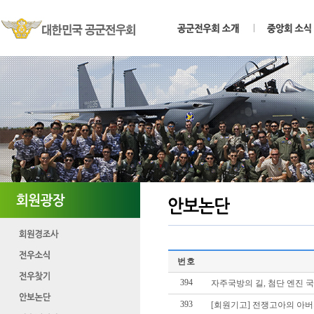
번호
394
자주국방의 길, 첨단 엔진 
393
[회원기고] 전쟁고아의 아버