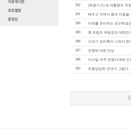
392
[회원기고] 새 대통령의 
391
배우고 익혀서 몸과 마음을 
390
미래를 준비하는 공군학생군
389
美 트럼프 재등장과 대한민
388
21세기 징비록이 나와야 한
387
전쟁에 대한 단상
386
미사일·우주 전쟁시대에 긴
385
위풍당당한 군대가 그립다